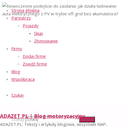
Strona główna
Partnerzy
Strona główna
Pojazdy
Regulamin serwisu
Auta elektryczne
-
Nowoczesne
Skup
Polityka ochrony prywatności
-
podejście do
Złomowanie
Polityka plików cookies
-
zasilania: jak
działa ładowanie
Firmy
Facebook
Email
auta
Dodaj firmę
elektrycznego z
©2023 ADAZET.PL | BLOG
Znajdź firmę
PV w trybie off-
MOTORYZACYJNY
grid bez
Blog
akumulatora?
Powrót na górę
Współpraca
Szukaj
ADAZET.PL | Blog motoryzacyjny
Nowoczesne
Szukaj:
Szukaj
ADAZET.PL: Teksty i artykuły blogowe, wizytówki NAP..