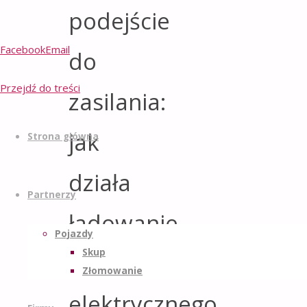
podejście
Facebook
Email
do
Przejdź do treści
zasilania:
jak
Strona główna
działa
Partnerzy
ładowanie
Pojazdy
Skup
auta
Złomowanie
elektrycznego