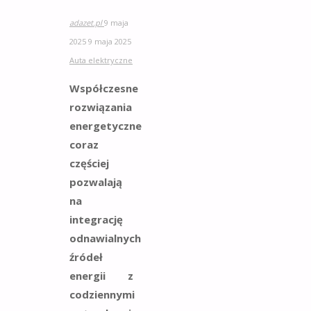
adazet.pl
9 maja
2025
9 maja 2025
Auta elektryczne
Współczesne
rozwiązania
energetyczne
coraz
częściej
pozwalają
na
integrację
odnawialnych
źródeł
energii z
codziennymi