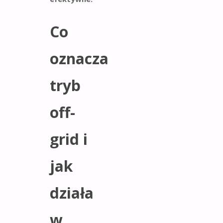
Co
oznacza
tryb
off-
grid i
jak
działa
w