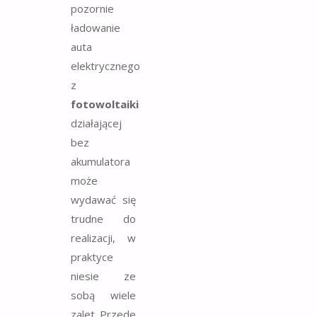
pozornie
ładowanie
auta
elektrycznego
z
fotowoltaiki
działającej
bez
akumulatora
może
wydawać się
trudne do
realizacji, w
praktyce
niesie ze
sobą wiele
zalet. Przede