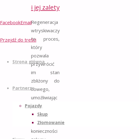
i jej zalety
Regeneracja
Facebook
Email
wtryskiwaczy
to proces,
Przejdź do treści
który
pozwala
Strona główna
przywrócić
im stan
zbliżony do
Partnerzy
nowego,
umożliwiając
dalsze
Pojazdy
użytkowanie
Skup
bez
Złomowanie
konieczności