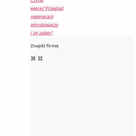
Czytaj
więcej
"Przegląd
regeneracji
wtryskiwaczy
i jej zalety"
Znajdź firmę