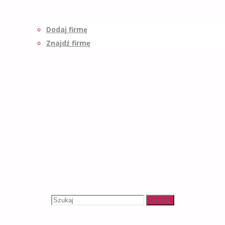
Firmy
Dodaj firmę
Znajdź firmę
Blog
Współpraca
Szukaj
Szukaj:
Szukaj