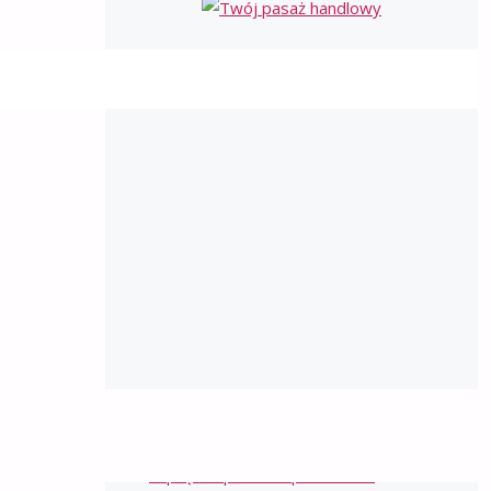
NAJNOWSZE WPISY
Ryzyko pęknięć w transporcie – jak unikać
naprężeń podczas przewozu?