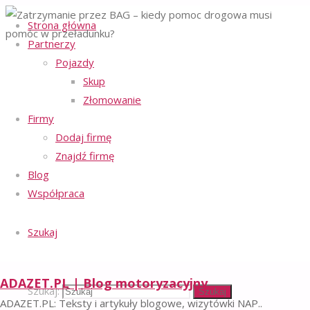
Strona główna
Partnerzy
Strona główna
Pojazdy
Regulamin serwisu
Pomoc drogowa
-
Zatrzymanie
Skup
Polityka ochrony prywatności
-
przez BAG –
Złomowanie
Polityka plików cookies
-
kiedy pomoc
drogowa musi
Firmy
Facebook
Email
pomóc w
Dodaj firmę
przeładunku?
©2023 ADAZET.PL | BLOG
Znajdź firmę
MOTORYZACYJNY
Blog
Powrót na górę
Współpraca
Zatrzymanie
Szukaj
przez
ADAZET.PL | Blog motoryzacyjny
Szukaj:
Szukaj
ADAZET.PL: Teksty i artykuły blogowe, wizytówki NAP..