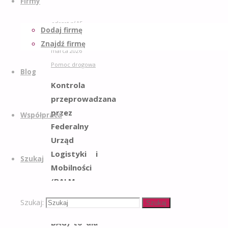
Firmy
adazet.pl
15
Dodaj firmę
marca 2026
15
Znajdź firmę
marca 2026
Pomoc drogowa
Blog
Kontrola
przeprowadzana
przez
Współpraca
Federalny
Urząd
Logistyki i
Szukaj
Mobilności
(BALM,
dawniej
Szukaj:
Szukaj
znany jako
BAG) to dla