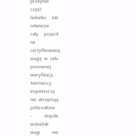
przejmie
część
ładunku lub
odwiezie
cały pojazd
na
certyfikowaną
wagę w celu
ponownej
weryfikacji.
Niemieccy
inspektorzy
nie akceptują
półśrodków
– dopóki
wskaźnik
wagi nie