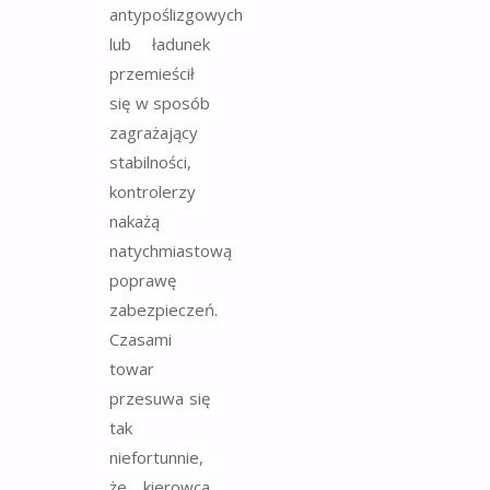
antypoślizgowych
lub ładunek
przemieścił
się w sposób
zagrażający
stabilności,
kontrolerzy
nakażą
natychmiastową
poprawę
zabezpieczeń.
Czasami
towar
przesuwa się
tak
niefortunnie,
że kierowca