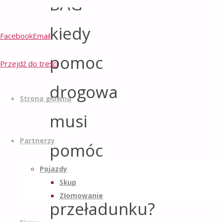
BAG –
kiedy
Facebook
Email
pomoc
Przejdź do treści
drogowa
Strona główna
musi
Partnerzy
pomóc
Pojazdy
w
Skup
Złomowanie
przeładunku?