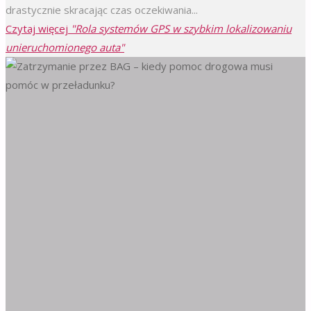
drastycznie skracając czas oczekiwania...
Czytaj więcej
"Rola systemów GPS w szybkim lokalizowaniu
unieruchomionego auta"