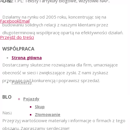
O NAS
ADAZET.PL: Teksty i artykuły blogowe, wizytówki NAP..
Działamy na rynku od 2005 roku, koncentrując się na
Facebook
Email
budowaniu solidnych relacji z naszymi klientami przez
długoterminową współpracę opartą na efektywności działań.
Przejdź do treści
WSPÓŁPRACA
Strona główna
Dostarczamy skuteczne rozwiązania dla firm, umacniające
obecność w sieci i zwiększające zyski. Z nami zyskasz
przewagę nad konkurencją i poprawisz sprzedaż.
Partnerzy
BLOG
Pojazdy
Skup
Nasza blog jest źródłem wiedzy dla ciekawych danej branży.
Złomowanie
Przejrzyj wartościowe materiały i informacje o firmach z tego
obszaru. Zapraszamy serdecznie!