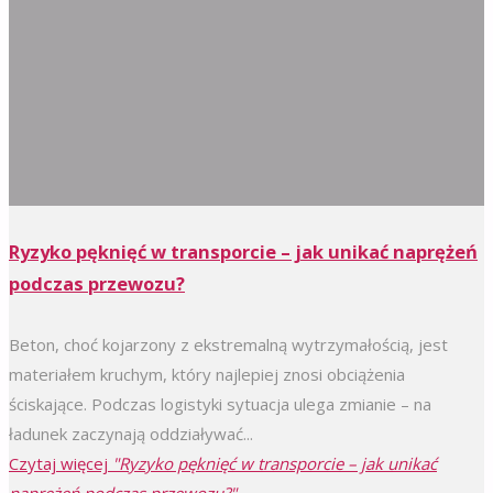
Ryzyko pęknięć w transporcie – jak unikać naprężeń
podczas przewozu?
Beton, choć kojarzony z ekstremalną wytrzymałością, jest
materiałem kruchym, który najlepiej znosi obciążenia
ściskające. Podczas logistyki sytuacja ulega zmianie – na
ładunek zaczynają oddziaływać...
Czytaj więcej
"Ryzyko pęknięć w transporcie – jak unikać
naprężeń podczas przewozu?"