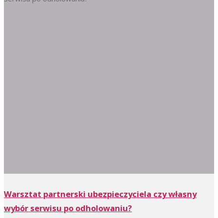
Warsztat partnerski ubezpieczyciela czy własny
wybór serwisu po odholowaniu?