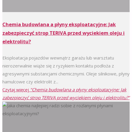
Chemia budowlana a płyny eksploatacyjne: Jak
zabezpieczyć strop TERIVA przed wyciekiem oleju i
elektrolitu?
Eksploatacja pojazdów wewnątrz garażu lub warsztatu
nierozerwalnie wiąże się z ryzykiem kontaktu podłoża z
agresywnymi substancjami chemicznymi. Oleje silnikowe, płyny
hamulcowe czy elektrolit z...
Czytaj więcej
"Chemia budowlana a płyny eksploatacyjne: Jak
zabezpieczyć strop TERIVA przed wyciekiem oleju i elektrolitu?"