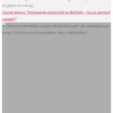
względu na swoją...
Czytaj więcej
"Holowanie motocykli w Berlinie – na co zwrócić
uwagę?"