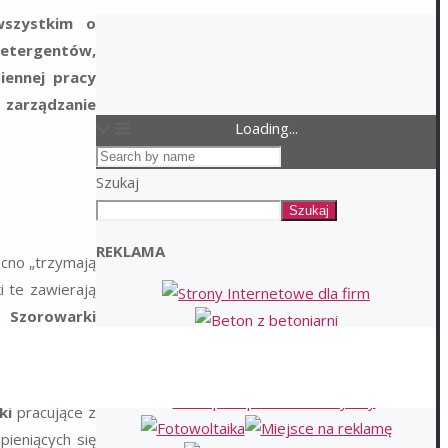
wszystkim o
detergentów,
iennej pracy
 zarządzanie
Loading...
Szukaj
Szukaj
REKLAMA
ocno „trzymają
i te zawierają
ą.
Szorowarki
udnej wody.
a chemia była
ki
pracujące z
pieniących się