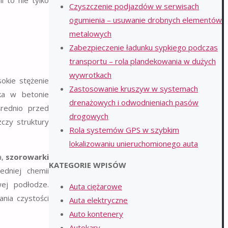
 to nie tylko
Czyszczenie podjazdów w serwisach
ogumienia – usuwanie drobnych elementów
metalowych
Zabezpieczenie ładunku sypkiego podczas
transportu – rola plandekowania w dużych
wywrotkach
okie stężenie
Zastosowanie kruszyw w systemach
ka w betonie
drenażowych i odwodnieniach pasów
rednio przed
drogowych
zczy struktury
Rola systemów GPS w szybkim
lokalizowaniu unieruchomionego auta
a,
szorowarki
KATEGORIE WPISÓW
edniej chemii
wej podłodze.
Auta ciężarowe
nia czystości
Auta elektryczne
Auto kontenery
Autokary