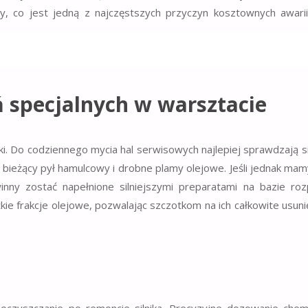
y, co jest jedną z najczęstszych przyczyn kosztownych awari
 specjalnych w warsztacie
i. Do codziennego mycia hal serwisowych najlepiej sprawdzają s
 bieżący pył hamulcowy i drobne plamy olejowe. Jeśli jednak mam
nny zostać napełnione silniejszymi preparatami na bazie roz
kie frakcje olejowe, pozwalając szczotkom na ich całkowite usun
mem doboru odpowiedniej chemii do różnych typów zabrudze
kietem startowym dedykowanych detergentów. Profesjon
óremu operator dowiaduje się, jakie stężenie płynu zastosować 