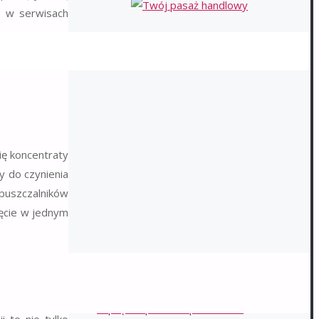
i w serwisach
ię koncentraty
y do czynienia
puszczalników
ięcie w jednym
NAJNOWSZE WPISY
ń, optymalnym
alny
wynajem
Ryzyko pęknięć w transporcie – jak unikać
do konkretnego
naprężeń podczas przewozu?