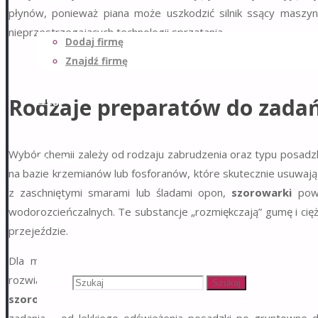
Firmy
płynów, ponieważ piana może uszkodzić silnik ssący maszyn
nieprzestrzegających technologii sprzątania.
Dodaj firmę
Znajdź firmę
Rodzaje preparatów do zadań
Blog
Wybór chemii zależy od rodzaju zabrudzenia oraz typu posadzk
Współpraca
na bazie krzemianów lub fosforanów, które skutecznie usuwają
z zaschniętymi smarami lub śladami opon,
szorowarki
powi
wodorozcieńczalnych. Te substancje „rozmiękczają” gumę i cięż
Szukaj
przejeździe.
Dla mniejszych warsztatów, które borykają się z proble
rozwiązaniem może być
wynajem szorowarek
wraz z pa
Szukaj:
Szukaj
szorowarek
często obejmuje doradztwo techniczne, dzięki kt