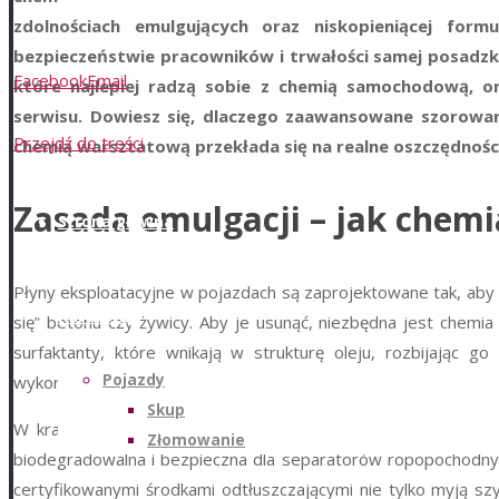
zdolnościach emulgujących oraz niskopieniącej for
bezpieczeństwie pracowników i trwałości samej posadzki
Facebook
Email
które najlepiej radzą sobie z chemią samochodową, o
serwisu. Dowiesz się, dlaczego zaawansowane szorowa
Przejdź do treści
chemią warsztatową przekłada się na realne oszczędnośc
Zasada emulgacji – jak chemia
Strona główna
Płyny eksploatacyjne w pojazdach są zaprojektowane tak, aby
Partnerzy
się” betonu czy żywicy. Aby je usunąć, niezbędna jest chemia
surfaktanty, które wnikają w strukturę oleju, rozbijając 
Pojazdy
wykorzystują ten moment, mechanicznie odrywając zawiesinę od
Skup
W krajach o rygorystycznych normach środowiskowych, takic
Złomowanie
biodegradowalna i bezpieczna dla separatorów ropopochodny
certyfikowanymi środkami odtłuszczającymi nie tylko myją szybc