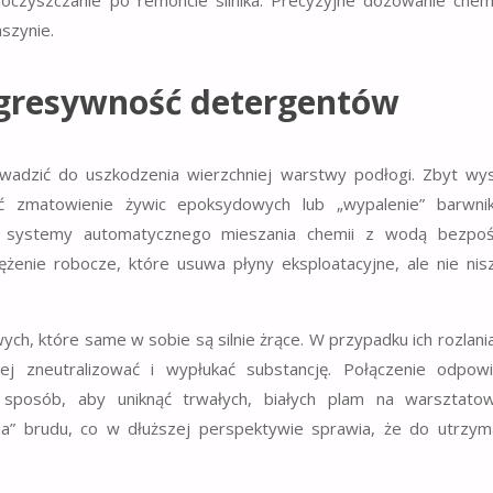
czyszczanie po remoncie silnika. Precyzyjne dozowanie chemii
szynie.
agresywność detergentów
owadzić do uszkodzenia wierzchniej warstwy podłogi. Zbyt wys
 zmatowienie żywic epoksydowych lub „wypalenie” barwni
 systemy automatycznego mieszania chemii z wodą bezpoś
żenie robocze, które usuwa płyny eksploatacyjne, ale nie nis
ch, które same w sobie są silnie żrące. W przypadku ich rozlani
j zneutralizować i wypłukać substancję. Połączenie odpowi
 sposób, aby uniknąć trwałych, białych plam na warsztato
a” brudu, co w dłuższej perspektywie sprawia, że do utrzyma