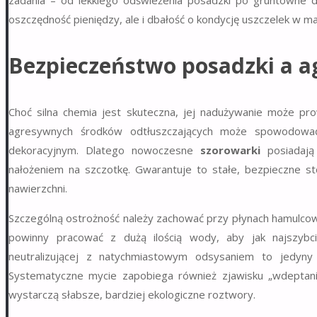
zadania – od lekkiego odświeżenia posadzki po gruntowne do
oszczędność pieniędzy, ale i dbałość o kondycję uszczelek w ma
Bezpieczeństwo posadzki a 
Choć silna chemia jest skuteczna, jej nadużywanie może pr
agresywnych środków odtłuszczających może spowodować
dekoracyjnym. Dlatego nowoczesne
szorowarki
posiadają
nałożeniem na szczotkę. Gwarantuje to stałe, bezpieczne stę
nawierzchni.
Szczególną ostrożność należy zachować przy płynach hamulcowy
powinny pracować z dużą ilością wody, aby jak najszybcie
neutralizującej z natychmiastowym odsysaniem to jedyny
Systematyczne mycie zapobiega również zjawisku „wdeptani
wystarczą słabsze, bardziej ekologiczne roztwory.