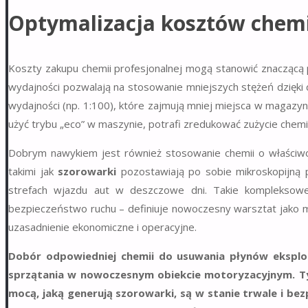
Optymalizacja kosztów chemii
Koszty zakupu chemii profesjonalnej mogą stanowić znaczącą p
wydajności pozwalają na stosowanie mniejszych stężeń dzięki 
wydajności (np. 1:100), które zajmują mniej miejsca w magazy
użyć trybu „eco” w maszynie, potrafi zredukować zużycie chemii
Dobrym nawykiem jest również stosowanie chemii o właściw
takimi jak
szorowarki
pozostawiają po sobie mikroskopijną 
strefach wjazdu aut w deszczowe dni. Takie kompleksow
bezpieczeństwo ruchu – definiuje nowoczesny warsztat jako mi
uzasadnienie ekonomiczne i operacyjne.
Dobór odpowiedniej chemii do usuwania płynów eksploa
sprzątania w nowoczesnym obiekcie motoryzacyjnym. Tyl
mocą, jaką generują szorowarki, są w stanie trwale i bez