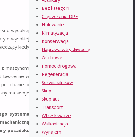
Bez kategorii
Czyszczenie DPF
Holowanie
rki
o wysokiej
Klimatyzacja
aty o wysokiej
Konserwacja
wiedzący kiedy
Naprawa wtryskiwaczy
Osobowe
Pomoc drogowa
y z maszynami
Regeneracja
st bezcenne w
Serwis silników
 po dbanie o
Skup
iczny ma swoje
Skup aut
Transport
łego systemu
Wtryskiwacze
 mechaniczną
Wulkanizacja
ury posadzki.
Wynajem