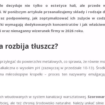
mule decyduje nie tylko o estetyce hali, ale przede 
. W poniższym artykule przeanalizujemy składy i rodzaje 
raz podpowiemy, jak zoptymalizować ich zużycie w codz
rki wymagają dedykowanych koncentratów i jak właściwe
i oraz nienaganny wizerunek firmy w 2026 roku.
 rozbija tłuszcz?
 przylegać do powierzchni metalowych, co sprawia, że równie m
 alkaliczna o wysokim pH (zazwyczaj w przedziale 10-13). Środk
go na mikroskopijne kropelki – proces ten nazywamy emulgacj
 podłoża, co pozwala na jej skuteczne zassanie do zbiornika br
h jak Niemcy, kładzie się ogromny nacisk na to, aby stosowan
ch wbudowanych w system kanalizacji warsztatowej.
Szorowar
iej, ale też chronią środowisko naturalne. Należy unikać silnie 