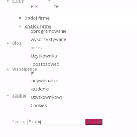
Firmy
Pliki te
pozwalają
Dodaj firmę
zidentyfikować
Znajdź firmę
oprogramowanie
wykorzystywane
Blog
przez
Użytkownika
i dostosować
Współpraca
je
indywidualnie
każdemu
Szukaj
Użytkownikowi.
Cookies
zazwyczaj
Szukaj:
zawierają
Szukaj
nazwę