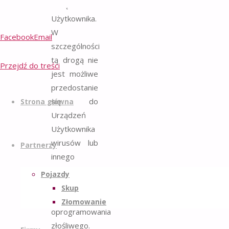
Urządzenia
Użytkownika.
W
Facebook
Email
szczególności
tą drogą nie
Przejdź do treści
jest możliwe
przedostanie
się do
Strona główna
Urządzeń
Użytkownika
wirusów lub
Partnerzy
innego
niechcianego
Pojazdy
oprogramowania
Skup
lub
Złomowanie
oprogramowania
złośliwego.