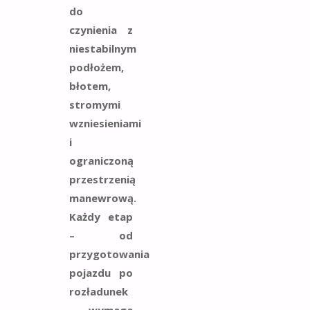
do
czynienia z
niestabilnym
podłożem,
błotem,
stromymi
wzniesieniami
i
ograniczoną
przestrzenią
manewrową.
Każdy etap
– od
przygotowania
pojazdu po
rozładunek
– wymaga