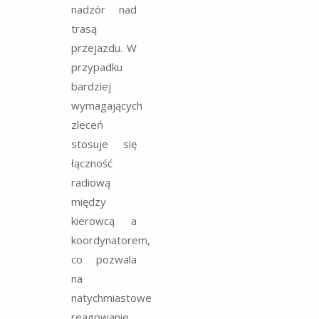
nadzór nad
trasą
przejazdu. W
przypadku
bardziej
wymagających
zleceń
stosuje się
łączność
radiową
między
kierowcą a
koordynatorem,
co pozwala
na
natychmiastowe
reagowanie