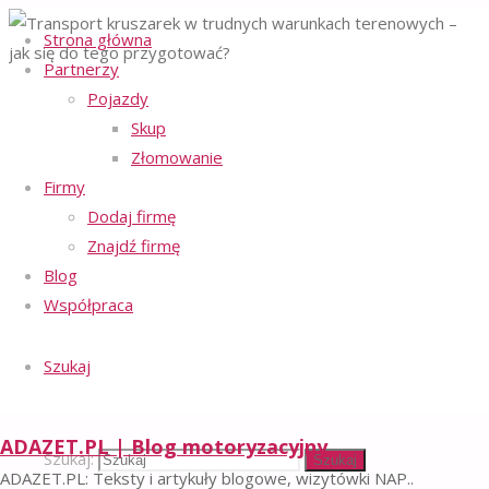
Strona główna
Partnerzy
Strona główna
Pojazdy
Regulamin serwisu
Transport
-
Transport
Skup
Polityka ochrony prywatności
-
kruszarek w
Złomowanie
Polityka plików cookies
-
trudnych
warunkach
Firmy
Facebook
Email
terenowych – jak
Dodaj firmę
się do tego
©2023 ADAZET.PL | BLOG
Znajdź firmę
przygotować?
MOTORYZACYJNY
Blog
Powrót na górę
Współpraca
Szukaj
Transport
kruszarek
ADAZET.PL | Blog motoryzacyjny
Szukaj:
Szukaj
ADAZET.PL: Teksty i artykuły blogowe, wizytówki NAP..