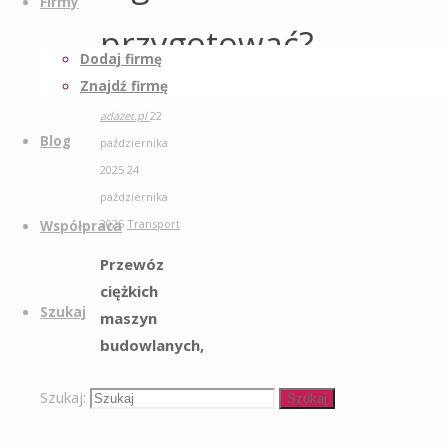
Firmy
przygotować?
Dodaj firmę
Znajdź firmę
adazet.pl
22
Blog
października
2025
24
października
2025
Transport
Współpraca
Przewóz
ciężkich
Szukaj
maszyn
budowlanych,
takich jak
Szukaj:
kruszarki
Szukaj
czy mobilne