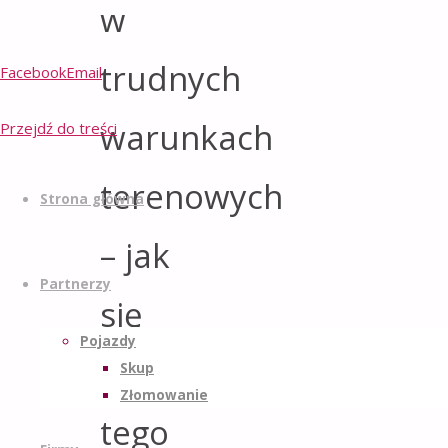
w
trudnych
Facebook
Email
warunkach
Przejdź do treści
terenowych
Strona główna
– jak
Partnerzy
się
Pojazdy
do
Skup
Złomowanie
tego